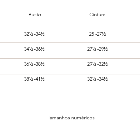
Busto
Cintura
32½ -34½
25 -27½
34½ -36½
27½ -29½
36½ -38½
29½ -32½
38½ -41½
32½ -34½
Tamanhos numéricos