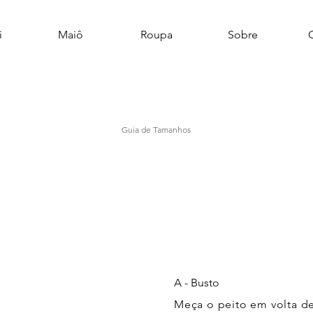
i
Maiô
Roupa
Sobre
Guia de Tamanhos
A - Busto
Meça o peito em volta de