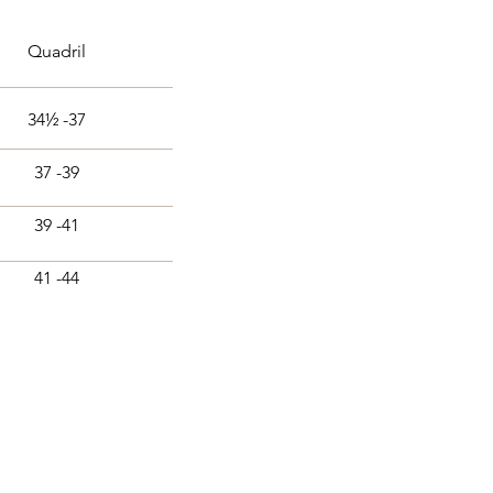
Quadril
34½ -37
37 -39
39 -41
41 -44