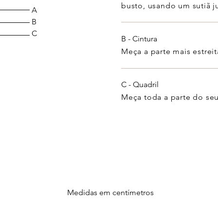
busto, usando um sutiã j
A
B
C
B - Cintura
Meça a parte mais estreit
C - Quadril
Meça toda a parte do seu
Medidas em centímetros