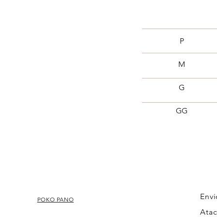
P
M
G
GG
Envi
POKO PANO
Ata