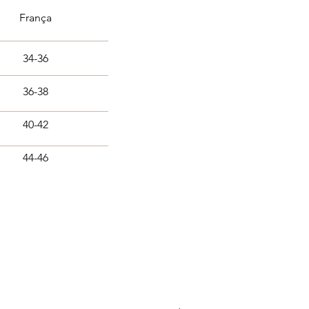
França
34-36
36-38
40-42
44-46