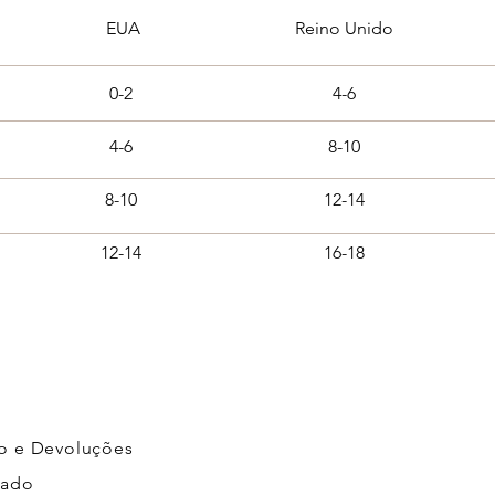
EUA
Reino Unido
0-2
4-6
4-6
8-10
8-10
12-14
12-14
16-18
o e Devoluções
cado