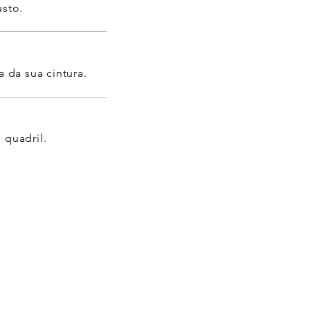
usto.
a da sua cintura.
 quadril.