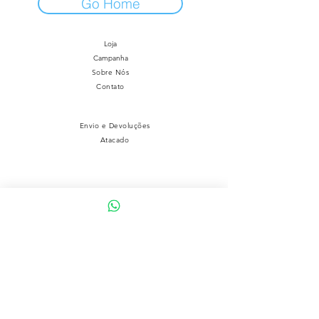
Go Home
Loja
Campanha
Sobre Nós
Contato
Envio e Devoluções
Atacado
Segurança
Ambiente 100% Seguro
Sua informação é protegida pela criptografia SSL 256-
bit.
Métodos de pagamentos aceitos