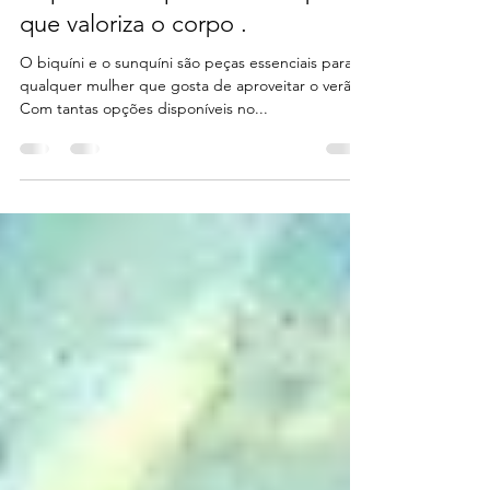
Paola Robba
9 de jan. de 2024
2 min de leitura
Biquíni e sunquíni: a moda praia
que valoriza o corpo .
O biquíni e o sunquíni são peças essenciais para
qualquer mulher que gosta de aproveitar o verão.
Com tantas opções disponíveis no...