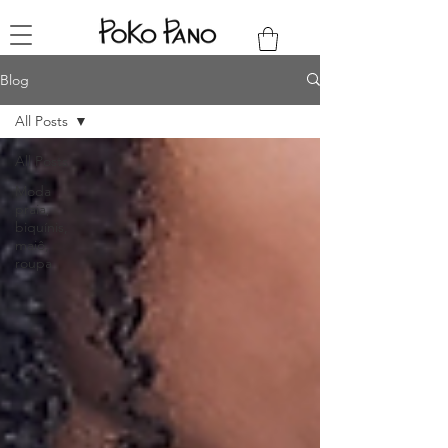
Blog
All Posts
All Posts
Moda
praia,
biquínis,
maiô,
roupa