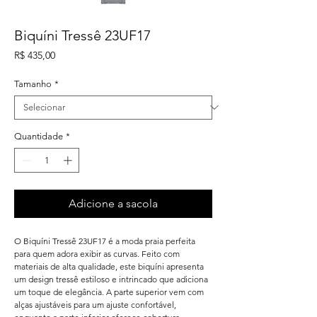
Biquíni Tressê 23UF17
Preço
R$ 435,00
Tamanho
*
Quantidade
*
Adicione a sacola
O Biquíni Tressê 23UF17 é a moda praia perfeita
para quem adora exibir as curvas. Feito com
materiais de alta qualidade, este biquíni apresenta
um design tressê estiloso e intrincado que adiciona
um toque de elegância. A parte superior vem com
alças ajustáveis para um ajuste confortável,