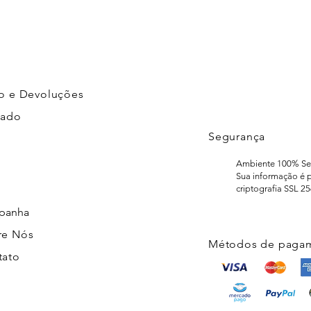
o e Devoluções
cado
Segurança
Ambiente 100% Se
Sua informação é 
criptografia SSL 25
panha
re Nós
Métodos de pagam
tato