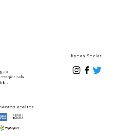
Redes Socias
guro
protegida pela
6-bit.
entos aceitos