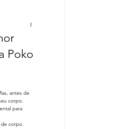
hor
a Poko
Mas, antes de 
seu corpo. 
ental para 
 de corpo. 