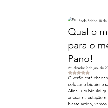
Paola Robba
18 de 
Qual o mo
para o m
Pano!
Atualizado:
9 de jan. de 2
Avaliado com NaN d
O verão está chegand
colocar o biquíni e 
Afinal, um biquíni qu
arrasar na estação m
Neste artigo, vamos 