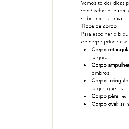
Vamos te dar dicas pa
você achar que tem 
sobre moda praia.
Tipos de corpo
Para escolher o biqu
de corpo principais:
Corpo retangula
largura.
Corpo ampulhet
ombros.
Corpo triângulo 
largos que os qu
Corpo pêra:
 as
Corpo oval:
 as 