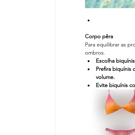
Corpo pêra
Para equilibrar as p
ombros.
Escolha biquíni
Prefira biquínis
volume.
Evite biquínis c