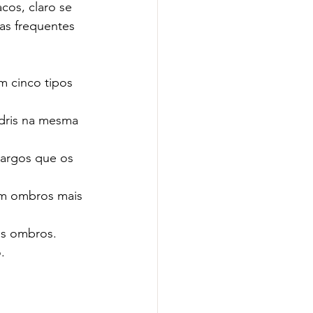
cos, claro se 
as frequentes 
m cinco tipos 
dris na mesma 
argos que os 
êm ombros mais 
os ombros.
.