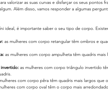
ra valorizar as suas curvas e disfarçar os seus pontos fra
algum. Além disso, vamos responder a algumas pergunt
íni ideal, é importante saber o seu tipo de corpo. Existe
r:
 as mulheres com corpo retangular têm ombros e qua
a:
 as mulheres com corpo ampulheta têm quadris mais l
invertido:
 as mulheres com corpo triângulo invertido t
adris.
 mulheres com corpo pêra têm quadris mais largos que 
mulheres com corpo oval têm o corpo mais arredondado