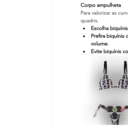
Corpo ampulheta
Para valorizar as cu
quadris.
Escolha biquíni
Prefira biquínis
volume.
Evite biquínis c