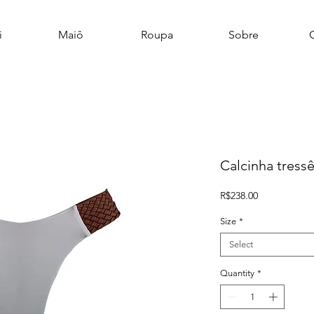
i
Maiô
Roupa
Sobre
Calcinha tress
Price
R$238.00
Size
*
Select
Quantity
*