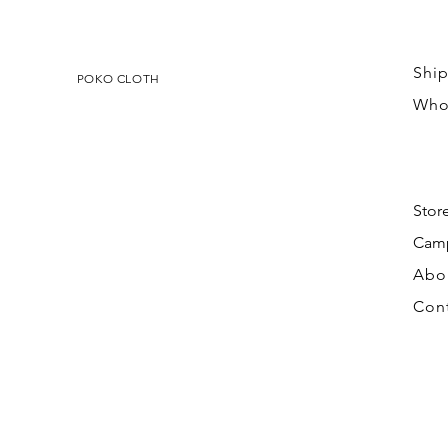
Ship
POKO CLOTH
Who
Stor
Cam
Abo
Con